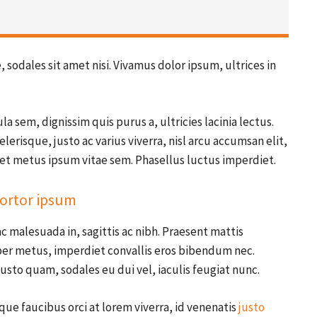
 sodales sit amet nisi. Vivamus dolor ipsum, ultrices in
la sem, dignissim quis purus a, ultricies lacinia lectus.
lerisque, justo ac varius viverra, nisl arcu accumsan elit,
eet metus ipsum vitae sem. Phasellus luctus imperdiet.
ortor ipsum
c malesuada in, sagittis ac nibh. Praesent mattis
er metus, imperdiet convallis eros bibendum nec.
usto quam, sodales eu dui vel, iaculis feugiat nunc.
ue faucibus orci at lorem viverra, id venenatis
justo