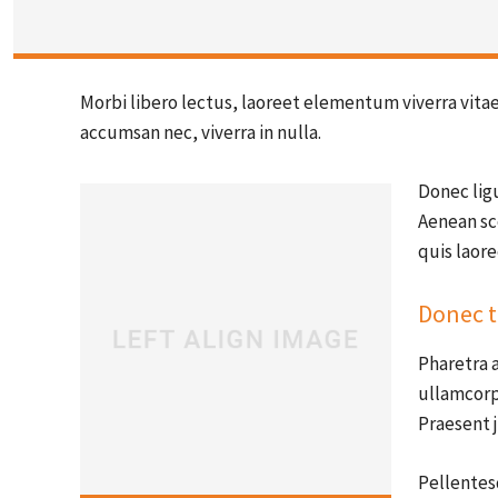
Morbi libero lectus, laoreet elementum viverra vitae,
accumsan nec, viverra in nulla.
Donec ligu
Aenean sce
quis laor
Donec t
Pharetra a
ullamcorp
Praesent j
Pellentesq