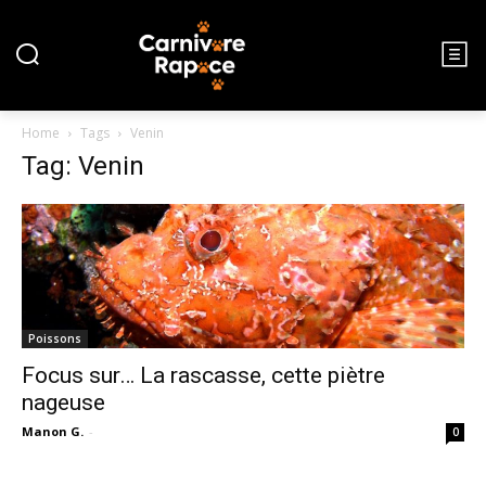
Home
Tags
Venin
Tag: Venin
Poissons
Focus sur… La rascasse, cette piètre
nageuse
Manon G.
-
0