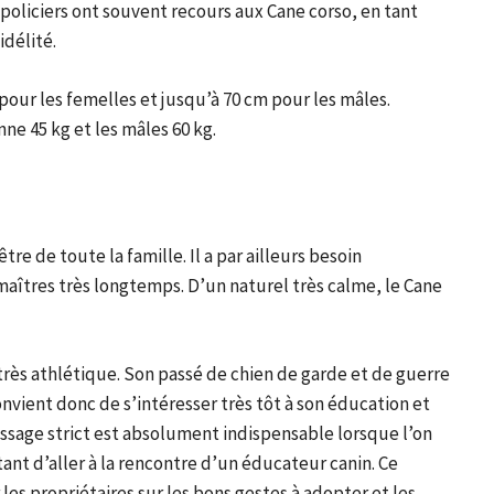
 policiers ont souvent recours aux Cane corso, en tant
idélité.
pour les femelles et jusqu’à 70 cm pour les mâles.
ne 45 kg et les mâles 60 kg.
tre de toute la famille. Il a par ailleurs besoin
maîtres très longtemps. D’un naturel très calme, le Cane
très athlétique. Son passé de chien de garde et de guerre
convient donc de s’intéresser très tôt à son éducation et
ressage strict est absolument indispensable lorsque l’on
ant d’aller à la rencontre d’un éducateur canin. Ce
les propriétaires sur les bons gestes à adopter et les