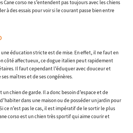
les Cane corso ne s’entendent pas toujours avec les chiens
r à des essais pour voir si le courant passe bien entre
o
 une éducation stricte est de mise. En effet, il ne faut en
 son côté affectueux, ce dogue italien peut rapidement
iétaires. Il faut cependant l’éduquer avec douceur et
e ses maîtres et de ses congénères.
ut un chien de garde. Il a donc besoin d’espace et de
 d’habiter dans une maison ou de posséder un jardin pour
ce n’est pas le cas, il est impératif de le sortir le plus
ne corso est un chien très sportif qui aime courir et