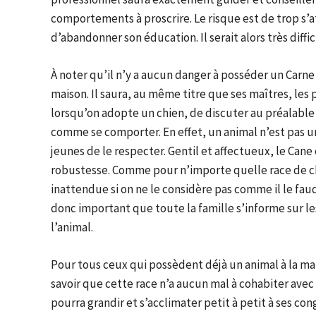
comportements à proscrire. Le risque est de trop s’a
d’abandonner son éducation. Il serait alors très diffi
À noter qu’il n’y a aucun danger à posséder un Carne 
maison. Il saura, au même titre que ses maîtres, les p
lorsqu’on adopte un chien, de discuter au préalable 
comme se comporter. En effet, un animal n’est pas un
jeunes de le respecter. Gentil et affectueux, le Can
robustesse. Comme pour n’importe quelle race de ch
inattendue si on ne le considère pas comme il le faud
donc important que toute la famille s’informe sur 
l’animal.
Pour tous ceux qui possèdent déjà un animal à la mai
savoir que cette race n’a aucun mal à cohabiter avec d
pourra grandir et s’acclimater petit à petit à ses co