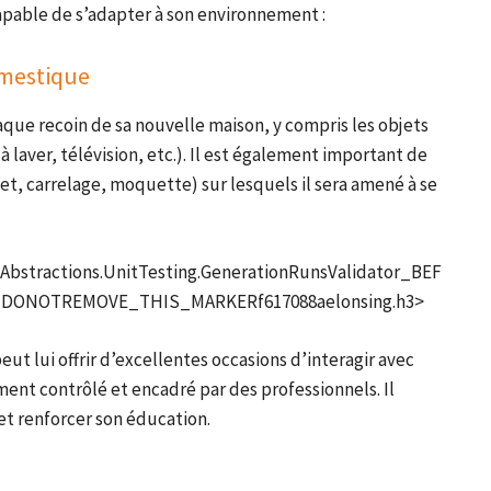
capable de s’adapter à son environnement :
omestique
aque recoin de sa nouvelle maison, y compris les objets
 à laver, télévision, etc.). Il est également important de
quet, carrelage, moquette) sur lesquels il sera amené à se
bstractions.UnitTesting.GenerationRunsValidator_BEF
ONOTREMOVE_THIS_MARKERf617088aelonsing.h3>
peut lui offrir d’excellentes occasions d’interagir avec
ent contrôlé et encadré par des professionnels. Il
et renforcer son éducation.