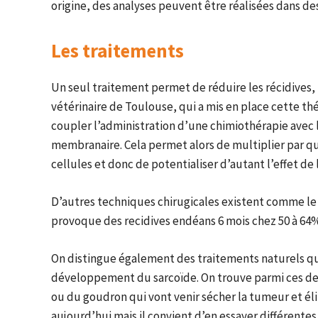
origine, des analyses peuvent être réalisées dans des
Les traitements
Un seul traitement permet de réduire les récidives, i
vétérinaire de Toulouse, qui a mis en place cette thé
coupler l’administration d’une chimiothérapie avec 
membranaire. Cela permet alors de multiplier par qu
cellules et donc de potentialiser d’autant l’effet de
D’autres techniques chirugicales existent comme le tr
provoque des recidives endéans 6 mois chez 50 à 64%
On distingue également des traitements naturels qui 
développement du sarcoïde. On trouve parmi ces dern
ou du goudron qui vont venir sécher la tumeur et é
aujourd’hui mais il convient d’en essayer différentes 