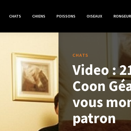
CHATS
CHIENS
POISSONS
OISEAUX
RONGEUR
CHATS
Video : 
Coon Géa
vous mont
patron