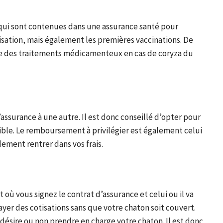
qui sont contenues dans une assurance santé pour
ilisation, mais également les premières vaccinations. De
arge des traitements médicamenteux en cas de coryza du
surance à une autre. Il est donc conseillé d’opter pour
ible. Le remboursement à privilégier est également celui
dement rentrer dans vos frais.
où vous signez le contrat d’assurance et celui ou il va
ayer des cotisations sans que votre chaton soit couvert.
e désire ou non prendre en charge votre chaton. Il est donc