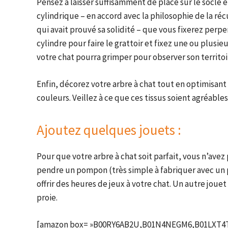
Pensez à laisser suffisamment de place sur le socle 
cylindrique – en accord avec la philosophie de la récu
qui avait prouvé sa solidité – que vous fixerez perp
cylindre pour faire le grattoir et fixez une ou plusi
votre chat pourra grimper pour observer son territoi
Enfin, décorez votre arbre à chat tout en optimisant
couleurs. Veillez à ce que ces tissus soient agréable
Ajoutez quelques jouets :
Pour que votre arbre à chat soit parfait, vous n’avez
pendre un pompon (très simple à fabriquer avec un 
offrir des heures de jeux à votre chat. Un autre jou
proie.
[amazon box= »B00RY6AB2U,B01N4NEGM6,B01LXT4T