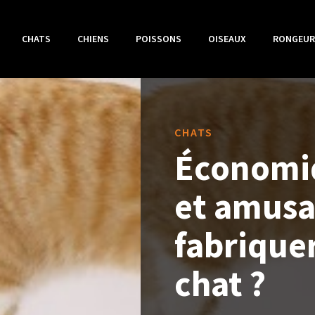
CHATS
CHIENS
POISSONS
OISEAUX
RONGEUR
CHATS
Économiq
et amusa
fabriquer
chat ?